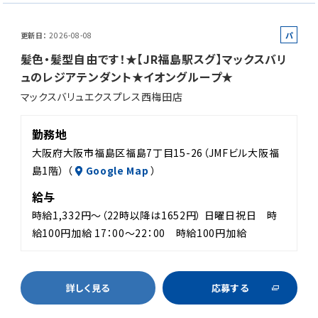
パ
更新日
2026-08-08
ー
髪色・髪型自由です！★【JR福島駅スグ】マックスバリ
ト
ュのレジアテンダント★イオングループ★
マックスバリュエクスプレス西梅田店
勤務地
大阪府大阪市福島区福島7丁目15-26（JMFビル大阪福
島1階） （
Google Map
）
給与
時給1,332円～（22時以降は1652円） 日曜日祝日 時
給100円加給 17：00～22：00 時給100円加給
詳しく見る
応募する