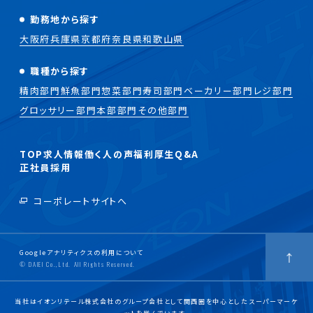
勤務地から探す
大阪府
兵庫県
京都府
奈良県
和歌山県
職種から探す
精肉部門
鮮魚部門
惣菜部門
寿司部門
ベーカリー部門
レジ部門
グロッサリー部門
本部部門
その他部門
TOP
求人情報
働く人の声
福利厚生
Q&A
正社員採用
コーポレートサイトへ
Googleアナリティクスの利用について
© DAIEI Co.,Ltd. All Rights Reserved.
当社はイオンリテール株式会社のグループ会社として関西圏を中心としたスーパーマーケ