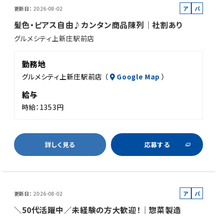
ア
パ
更新日
2026-08-02
ル
ー
髪色・ピアス自由♪カンタン商品陳列｜社割あり
バ
ト
グルメシティ上新庄駅前店
イ
ト
勤務地
グルメシティ上新庄駅前店 （
Google Map
）
給与
時給：1353円
詳しく見る
応募する
ア
パ
更新日
2026-08-02
ル
ー
＼50代活躍中／未経験の方大歓迎！｜惣菜製造
バ
ト