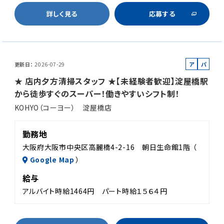
詳しく見る
応募する
ア
パ
更新日
2026-07-29
ル
ー
★ 店内夕方清掃スタッフ ★【未経験者歓迎】淀屋橋駅
バ
ト
から徒歩すぐのスーパー！働きやすいシフト制！
イ
KOHYO（コーヨー） 淀屋橋店
ト
勤務地
大阪府大阪市中央区高麗橋4-2-16 朝日生命館1階 （
Google Map
）
給与
アルバイト時給1464円 パート時給１５６４円