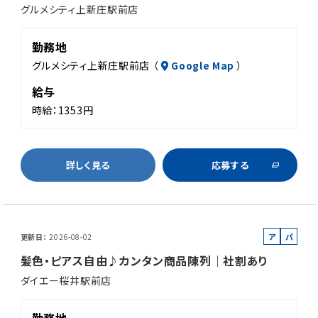
グルメシティ上新庄駅前店
イ
ト
勤務地
グルメシティ上新庄駅前店 （
Google Map
）
給与
時給：1353円
詳しく見る
応募する
ア
パ
更新日
2026-08-02
ル
ー
髪色・ピアス自由♪カンタン商品陳列｜社割あり
バ
ト
ダイエー桜井駅前店
イ
ト