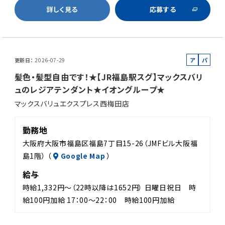
詳しく見る
応募する
ア
パ
更新日
2026-07-29
ル
ー
髪色・髪型自由です！★【JR福島駅スグ】マックスバリ
バ
ト
ュのレジアテンダント★イオングループ★
イ
マックスバリュエクスプレス西梅田店
ト
勤務地
大阪府大阪市福島区福島7丁目15-26（JMFビル大阪福
島1階） （
Google Map
）
給与
時給1,332円～（22時以降は1652円） 日曜日祝日 時
給100円加給 17：00～22：00 時給100円加給