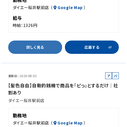
勤務地
ダイエー桜井駅前店 （
Google Map
）
給与
時給：1326円
詳しく見る
応募する
ア
パ
更新日
2026-08-02
ル
ー
【髪色自由】自動釣銭機で商品を『ピっ』とするだけ｜社
バ
ト
割あり
イ
ダイエー桜井駅前店
ト
勤務地
ダイエー桜井駅前店 （
Google Map
）