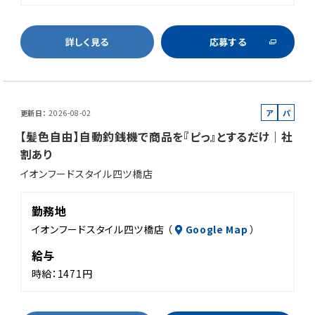
詳しく見る
応募する
ア
パ
更新日
2026-08-02
ル
ー
【髪色自由】自動釣銭機で商品を『ピっ』とするだけ｜社
バ
ト
割あり
イ
イオンフードスタイル四ツ橋店
ト
勤務地
イオンフードスタイル四ツ橋店 （
Google Map
）
給与
時給：1471円