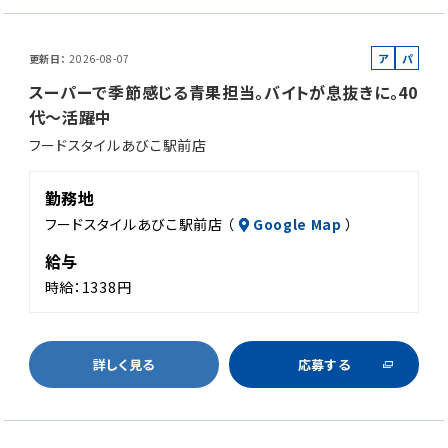
ア
パ
更新日
2026-08-07
ル
ー
スーパーで季節感じる青果担当。バイトが息抜きに。40
バ
ト
代～活躍中
イ
フードスタイルあびこ駅前店
ト
勤務地
フードスタイルあびこ駅前店 （
Google Map
）
給与
時給：1338円
詳しく見る
応募する